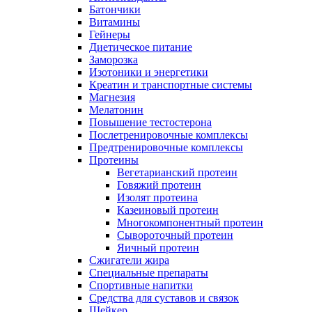
Батончики
Витамины
Гейнеры
Диетическое питание
Заморозка
Изотоники и энергетики
Креатин и транспортные системы
Магнезия
Мелатонин
Повышение тестостерона
Послетренировочные комплексы
Предтренировочные комплексы
Протеины
Вегетарианский протеин
Говяжий протеин
Изолят протеина
Казеиновый протеин
Многокомпонентный протеин
Сывороточный протеин
Яичный протеин
Сжигатели жира
Специальные препараты
Спортивные напитки
Средства для суставов и связок
Шейкер