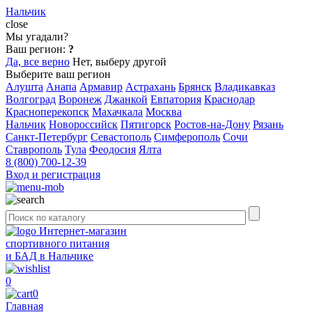
Нальчик
close
Мы угадали?
Ваш регион:
?
Да, все верно
Нет, выберу другой
Выберите ваш регион
Алушта
Анапа
Армавир
Астрахань
Брянск
Владикавказ
Волгоград
Воронеж
Джанкой
Евпатория
Краснодар
Красноперекопск
Махачкала
Москва
Нальчик
Новороссийск
Пятигорск
Ростов-на-Дону
Рязань
Санкт-Петербург
Севастополь
Симферополь
Сочи
Ставрополь
Тула
Феодосия
Ялта
8 (800) 700-12-39
Вход и регистрация
Интернет-магазин
спортивного питания
и БАД в Нальчике
0
0
Главная