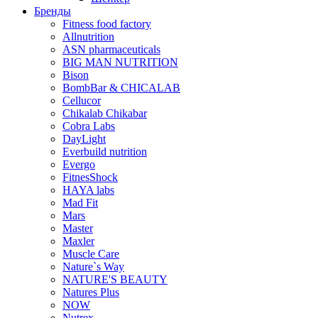
Бренды
Fitness food factory
Allnutrition
ASN pharmaceuticals
BIG MAN NUTRITION
Bison
BombBar & CHICALAB
Cellucor
Chikalab Chikabar
Cobra Labs
DayLight
Everbuild nutrition
Evergo
FitnesShock
HAYA labs
Mad Fit
Mars
Master
Maxler
Muscle Care
Nature`s Way
NATURE'S BEAUTY
Natures Plus
NOW
Nutrex