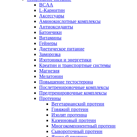
BCAA
L-Карнитин
Аксессуары
Аминокислотные комплексы
Антиоксиданты
Батончики
Витамины
Гейнеры
Диетическое питание
Заморозка
Изотоники и энергетики
Креатин и транспортные системы
Магнезия
Мелатонин
Повышение тестостерона
Послетренировочные комплексы
Предтренировочные комплексы
Протеины
Вегетарианский протеин
Говяжий протеин
Изолят протеина
Казеиновый протеин
Многокомпонентный протеин
Сывороточный протеин
Яичный протеин