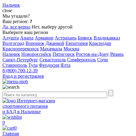
Нальчик
close
Мы угадали?
Ваш регион:
?
Да, все верно
Нет, выберу другой
Выберите ваш регион
Алушта
Анапа
Армавир
Астрахань
Брянск
Владикавказ
Волгоград
Воронеж
Джанкой
Евпатория
Краснодар
Красноперекопск
Махачкала
Москва
Нальчик
Новороссийск
Пятигорск
Ростов-на-Дону
Рязань
Санкт-Петербург
Севастополь
Симферополь
Сочи
Ставрополь
Тула
Феодосия
Ялта
8 (800) 700-12-39
Вход и регистрация
Интернет-магазин
спортивного питания
и БАД в Нальчике
0
0
Главная