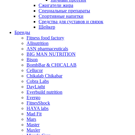
Сжигатели жира
Специальные препараты
Спортивные напитки
Средства для суставов и связок
Шейкер
Бренды
Fitness food factory
Allnutrition
ASN pharmaceuticals
BIG MAN NUTRITION
Bison
BombBar & CHICALAB
Cellucor
Chikalab Chikabar
Cobra Labs
DayLight
Everbuild nutrition
Evergo
FitnesShock
HAYA labs
Mad Fit
Mars
Master
Maxler