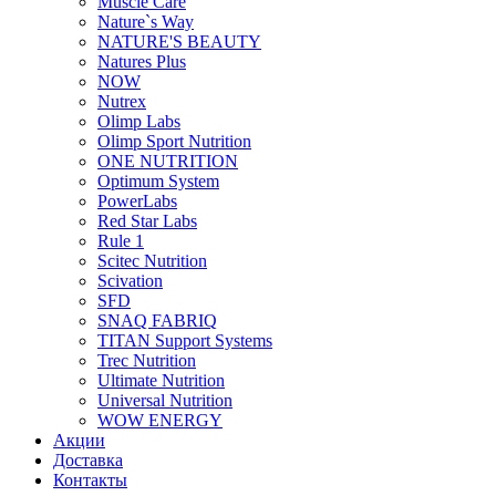
Muscle Care
Nature`s Way
NATURE'S BEAUTY
Natures Plus
NOW
Nutrex
Olimp Labs
Olimp Sport Nutrition
ONE NUTRITION
Optimum System
PowerLabs
Red Star Labs
Rule 1
Scitec Nutrition
Scivation
SFD
SNAQ FABRIQ
TITAN Support Systems
Trec Nutrition
Ultimate Nutrition
Universal Nutrition
WOW ENERGY
Акции
Доставка
Контакты