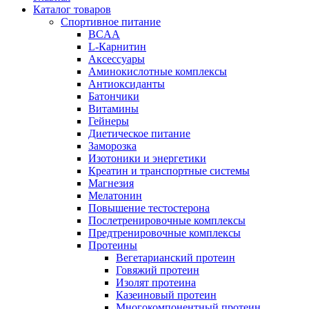
Каталог товаров
Спортивное питание
BCAA
L-Карнитин
Аксессуары
Аминокислотные комплексы
Антиоксиданты
Батончики
Витамины
Гейнеры
Диетическое питание
Заморозка
Изотоники и энергетики
Креатин и транспортные системы
Магнезия
Мелатонин
Повышение тестостерона
Послетренировочные комплексы
Предтренировочные комплексы
Протеины
Вегетарианский протеин
Говяжий протеин
Изолят протеина
Казеиновый протеин
Многокомпонентный протеин