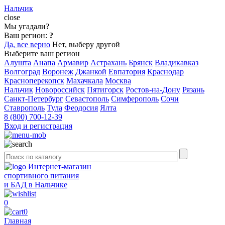
Нальчик
close
Мы угадали?
Ваш регион:
?
Да, все верно
Нет, выберу другой
Выберите ваш регион
Алушта
Анапа
Армавир
Астрахань
Брянск
Владикавказ
Волгоград
Воронеж
Джанкой
Евпатория
Краснодар
Красноперекопск
Махачкала
Москва
Нальчик
Новороссийск
Пятигорск
Ростов-на-Дону
Рязань
Санкт-Петербург
Севастополь
Симферополь
Сочи
Ставрополь
Тула
Феодосия
Ялта
8 (800) 700-12-39
Вход и регистрация
Интернет-магазин
спортивного питания
и БАД в Нальчике
0
0
Главная