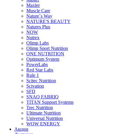
Maxler
Muscle Care
Nature`s Way
NATURE'S BEAUTY
Natures Plus
NOW
Nutrex
Olimp Labs
Olimp Sport Nutrition
ONE NUTRITION
Optimum System
PowerLabs
Red Star Labs
Rule 1
Scitec Nutrition
Scivation
SFD
SNAQ FABRIQ
TITAN Support Systems
Trec Nutrition
Ultimate Nutrition
Universal Nutrition
WOW ENERGY
Акции