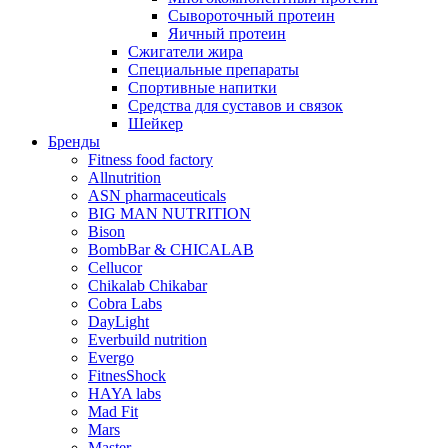
Сывороточный протеин
Яичный протеин
Сжигатели жира
Специальные препараты
Спортивные напитки
Средства для суставов и связок
Шейкер
Бренды
Fitness food factory
Allnutrition
ASN pharmaceuticals
BIG MAN NUTRITION
Bison
BombBar & CHICALAB
Cellucor
Chikalab Chikabar
Cobra Labs
DayLight
Everbuild nutrition
Evergo
FitnesShock
HAYA labs
Mad Fit
Mars
Master