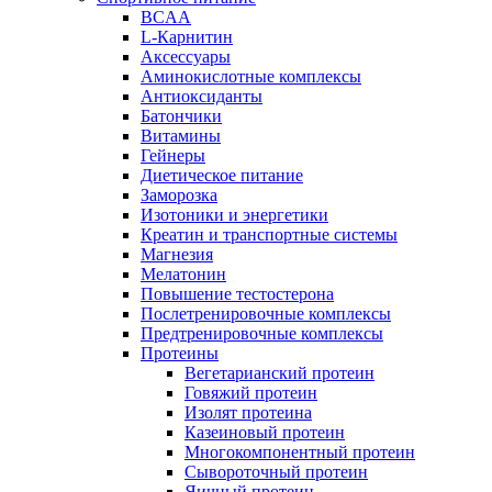
BCAA
L-Карнитин
Аксессуары
Аминокислотные комплексы
Антиоксиданты
Батончики
Витамины
Гейнеры
Диетическое питание
Заморозка
Изотоники и энергетики
Креатин и транспортные системы
Магнезия
Мелатонин
Повышение тестостерона
Послетренировочные комплексы
Предтренировочные комплексы
Протеины
Вегетарианский протеин
Говяжий протеин
Изолят протеина
Казеиновый протеин
Многокомпонентный протеин
Сывороточный протеин
Яичный протеин