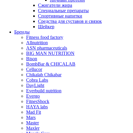
Сжигатели жира
Специальные препараты
Спортивные напитки
Средства для суставов и связок
Шейкер
Бренды
Fitness food factory
Allnutrition
ASN pharmaceuticals
BIG MAN NUTRITION
Bison
BombBar & CHICALAB
Cellucor
Chikalab Chikabar
Cobra Labs
DayLight
Everbuild nutrition
Evergo
FitnesShock
HAYA labs
Mad Fit
Mars
Master
Maxler