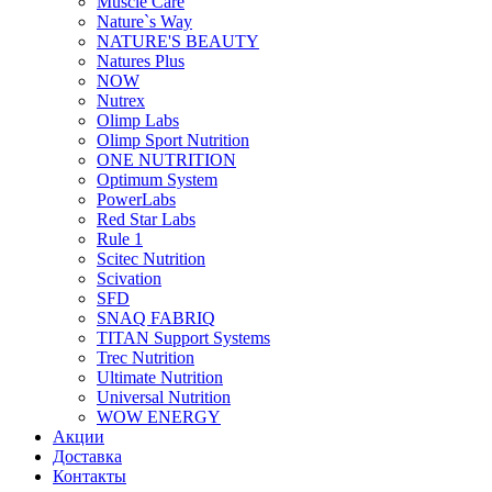
Muscle Care
Nature`s Way
NATURE'S BEAUTY
Natures Plus
NOW
Nutrex
Olimp Labs
Olimp Sport Nutrition
ONE NUTRITION
Optimum System
PowerLabs
Red Star Labs
Rule 1
Scitec Nutrition
Scivation
SFD
SNAQ FABRIQ
TITAN Support Systems
Trec Nutrition
Ultimate Nutrition
Universal Nutrition
WOW ENERGY
Акции
Доставка
Контакты