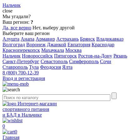
Нальчик
close
Мы угадали?
Ваш регион:
?
Да, все верно
Нет, выберу другой
Выберите ваш регион
Алушта
Анапа
Армавир
Астрахань
Брянск
Владикавказ
Волгоград
Воронеж
Джанкой
Евпатория
Краснодар
Красноперекопск
Махачкала
Москва
Нальчик
Новороссийск
Пятигорск
Ростов-на-Дону
Рязань
Санкт-Петербург
Севастополь
Симферополь
Сочи
Ставрополь
Тула
Феодосия
Ялта
8 (800) 700-12-39
Вход и регистрация
Интернет-магазин
спортивного питания
и БАД в Нальчике
0
0
Главная