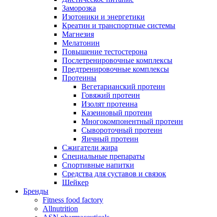
Заморозка
Изотоники и энергетики
Креатин и транспортные системы
Магнезия
Мелатонин
Повышение тестостерона
Послетренировочные комплексы
Предтренировочные комплексы
Протеины
Вегетарианский протеин
Говяжий протеин
Изолят протеина
Казеиновый протеин
Многокомпонентный протеин
Сывороточный протеин
Яичный протеин
Сжигатели жира
Специальные препараты
Спортивные напитки
Средства для суставов и связок
Шейкер
Бренды
Fitness food factory
Allnutrition