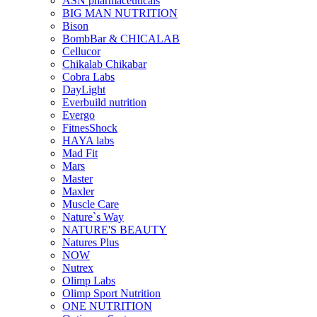
ASN pharmaceuticals
BIG MAN NUTRITION
Bison
BombBar & CHICALAB
Cellucor
Chikalab Chikabar
Cobra Labs
DayLight
Everbuild nutrition
Evergo
FitnesShock
HAYA labs
Mad Fit
Mars
Master
Maxler
Muscle Care
Nature`s Way
NATURE'S BEAUTY
Natures Plus
NOW
Nutrex
Olimp Labs
Olimp Sport Nutrition
ONE NUTRITION