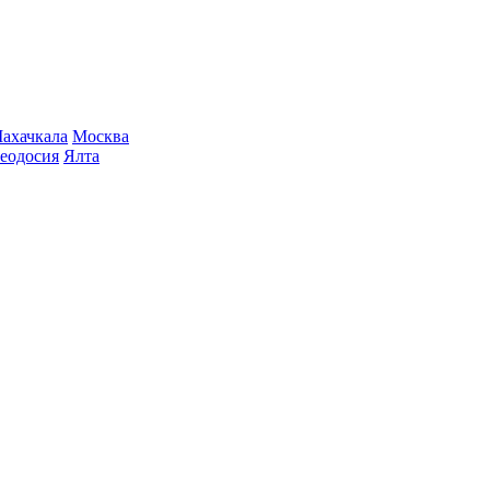
ахачкала
Москва
еодосия
Ялта