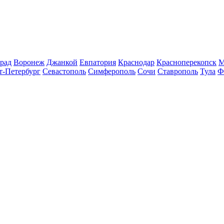
рад
Воронеж
Джанкой
Евпатория
Краснодар
Красноперекопск
М
т-Петербург
Севастополь
Симферополь
Сочи
Ставрополь
Тула
Ф