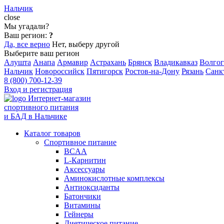
Нальчик
close
Мы угадали?
Ваш регион:
?
Да, все верно
Нет, выберу другой
Выберите ваш регион
Алушта
Анапа
Армавир
Астрахань
Брянск
Владикавказ
Волгог
Нальчик
Новороссийск
Пятигорск
Ростов-на-Дону
Рязань
Санк
8 (800) 700-12-39
Вход и регистрация
Интернет-магазин
спортивного питания
и БАД в Нальчике
Каталог товаров
Спортивное питание
BCAA
L-Карнитин
Аксессуары
Аминокислотные комплексы
Антиоксиданты
Батончики
Витамины
Гейнеры
Диетическое питание