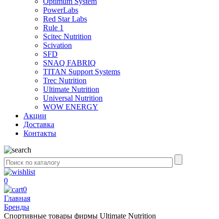
Optimum System
PowerLabs
Red Star Labs
Rule 1
Scitec Nutrition
Scivation
SFD
SNAQ FABRIQ
TITAN Support Systems
Trec Nutrition
Ultimate Nutrition
Universal Nutrition
WOW ENERGY
Акции
Доставка
Контакты
0
0
Главная
Бренды
Спортивные товары фирмы Ultimate Nutrition