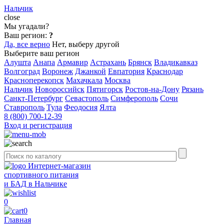
Нальчик
close
Мы угадали?
Ваш регион:
?
Да, все верно
Нет, выберу другой
Выберите ваш регион
Алушта
Анапа
Армавир
Астрахань
Брянск
Владикавказ
Волгоград
Воронеж
Джанкой
Евпатория
Краснодар
Красноперекопск
Махачкала
Москва
Нальчик
Новороссийск
Пятигорск
Ростов-на-Дону
Рязань
Санкт-Петербург
Севастополь
Симферополь
Сочи
Ставрополь
Тула
Феодосия
Ялта
8 (800) 700-12-39
Вход и регистрация
Интернет-магазин
спортивного питания
и БАД в Нальчике
0
0
Главная