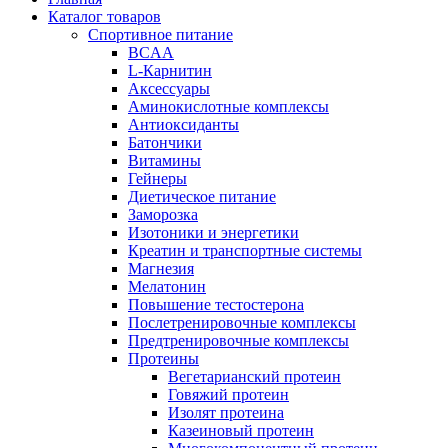
Каталог товаров
Спортивное питание
BCAA
L-Карнитин
Аксессуары
Аминокислотные комплексы
Антиоксиданты
Батончики
Витамины
Гейнеры
Диетическое питание
Заморозка
Изотоники и энергетики
Креатин и транспортные системы
Магнезия
Мелатонин
Повышение тестостерона
Послетренировочные комплексы
Предтренировочные комплексы
Протеины
Вегетарианский протеин
Говяжий протеин
Изолят протеина
Казеиновый протеин