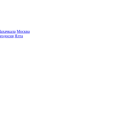
ахачкала
Москва
еодосия
Ялта