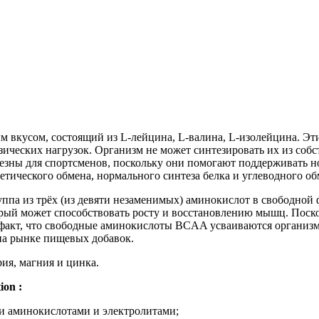
м вкусом, состоящий из L-лейцина, L-валина, L-изолейцина. Э
ических нагрузок. Организм не может синтезировать их из соб
лезны для спортсменов, поскольку они помогают поддерживать
тического обмена, нормального синтеза белка и углеводного об
а из трёх (из девяти незаменимых) аминокислот в свободной фо
ый может способствовать росту и восстановлению мышц. Поскол
т факт, что свободные аминокислоты BCAA усваиваются организ
на рынке пищевых добавок.
рия, магния и цинка.
on :
ми аминокислотами и электролитами;