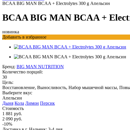
BCAA BIG MAN BCAA + Electrolytes 300 g Апельсин
BCAA BIG MAN BCAA + Electro
новинка
Добавить в избранное
Бренд:
BIG MAN NUTRITION
Количество порций:
30
Цель:
Восстановление, Выносливость, Набор мышечной массы, Повы
Выберите вкус
Апельсин
Дыня
Кола
Лимон
Персик
Стоимость
1 881 руб.
2 090 руб.
-10%
Доставка в г. Нальчик: 3-4 дня