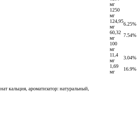
мг
1250
мг
124,95
6.25%
мг
60,32
7.54%
мг
100
мг
11,4
3.04%
мг
1,69
16.9%
мг
нат кальция, ароматизатор: натуральный,