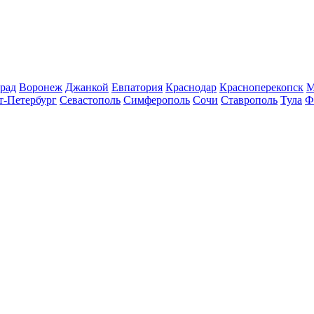
рад
Воронеж
Джанкой
Евпатория
Краснодар
Красноперекопск
М
т-Петербург
Севастополь
Симферополь
Сочи
Ставрополь
Тула
Ф