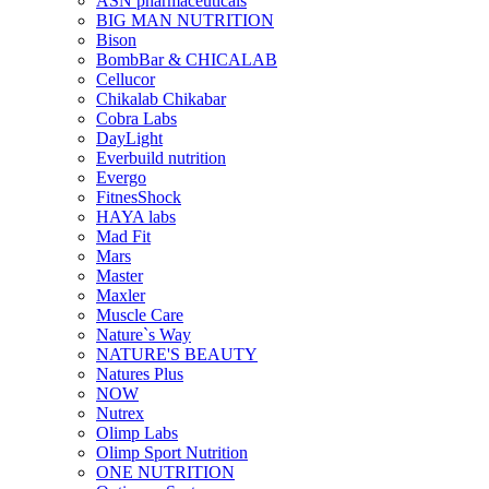
ASN pharmaceuticals
BIG MAN NUTRITION
Bison
BombBar & CHICALAB
Cellucor
Chikalab Chikabar
Cobra Labs
DayLight
Everbuild nutrition
Evergo
FitnesShock
HAYA labs
Mad Fit
Mars
Master
Maxler
Muscle Care
Nature`s Way
NATURE'S BEAUTY
Natures Plus
NOW
Nutrex
Olimp Labs
Olimp Sport Nutrition
ONE NUTRITION