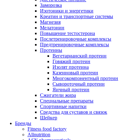
Заморозка
Изотоники и энергетики
Креатин и транспортные системы
Магнезия
Мелатонин
Повышение тестостерона
Послетренировочные комплексы
Предтренировочные комплексы
Протеины
Вегетарианский протеин
Говяжий протеин
Изолят протеина
Казеиновый протеин
Многокомпонентный протеин
Сывороточный протеин
Яичный протеин
Сжигатели жира
Специальные препараты
Спортивные напитки
Средства для суставов и связок
Шейкер
Бренды
Fitness food factory
Allnutrition