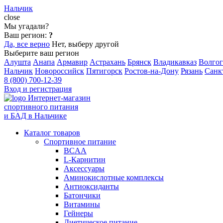
Нальчик
close
Мы угадали?
Ваш регион:
?
Да, все верно
Нет, выберу другой
Выберите ваш регион
Алушта
Анапа
Армавир
Астрахань
Брянск
Владикавказ
Волгог
Нальчик
Новороссийск
Пятигорск
Ростов-на-Дону
Рязань
Санк
8 (800) 700-12-39
Вход и регистрация
Интернет-магазин
спортивного питания
и БАД в Нальчике
Каталог товаров
Спортивное питание
BCAA
L-Карнитин
Аксессуары
Аминокислотные комплексы
Антиоксиданты
Батончики
Витамины
Гейнеры
Диетическое питание