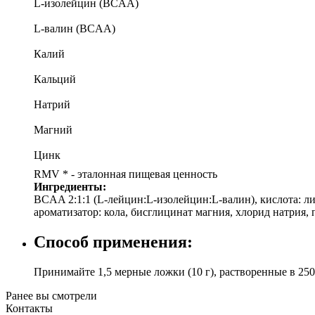
L-изолейцин (BCAA)
L-валин (BCAA)
Калий
Кальций
Натрий
Магний
Цинк
RMV * - эталонная пищевая ценность
Ингредиенты:
BCAA 2:1:1 (L-лейцин:L-изолейцин:L-валин), кислота: ли
ароматизатор: кола, бисглицинат магния, хлорид натрия, 
Способ применения:
Принимайте 1,5 мерные ложки (10 г), растворенные в 250
Ранее вы смотрели
Контакты