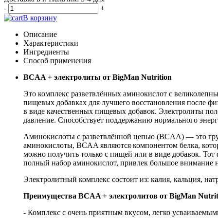
-
+
В корзину
Описание
Характеристики
Ингредиенты
Способ применения
BCAA + электролиты от BigMan Nutrition
Это комплекс разветвлённых аминокислот с великолепны
пищевых добавках для лучшего восстановления после физ
в виде качественных пищевых добавок. Электролиты по
давление. Способствует поддержанию нормального энерге
Аминокислоты с разветвлённой цепью (BCAA) — это групп
аминокислоты, BCAA являются компонентом белка, котор
можно получить только с пищей или в виде добавок. То
полный набор аминокислот, привлек большое внимание 
Электролитный комплекс состоит из: калия, кальция, нат
Преимущества BCAA + электролитов от BigMan Nutriti
- Комплекс с очень приятным вкусом, легко усваиваемы