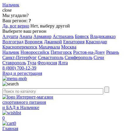
Нальчик
close
Мы угадали?
Ваш регион:
?
Да, все верно
Нет, выберу другой
Выберите ваш регион
Алушта
Анапа
Армавир
Астрахань
Брянск
Владикавказ
Волгоград
Воронеж
Джанкой
Евпатория
Краснодар
Красноперекопск
Махачкала
Москва
Нальчик
Новороссийск
Пятигорск
Ростов-на-Дону
Рязань
Санкт-Петербург
Севастополь
Симферополь
Сочи
Ставрополь
Тула
Феодосия
Ялта
8 (800) 700-12-39
Вход и регистрация
Интернет-магазин
спортивного питания
и БАД в Нальчике
0
0
Главная