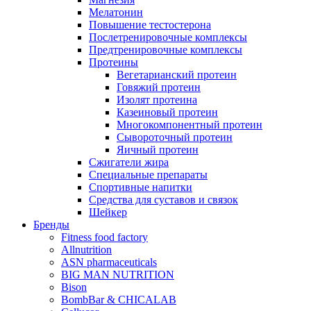
Мелатонин
Повышение тестостерона
Послетренировочные комплексы
Предтренировочные комплексы
Протеины
Вегетарианский протеин
Говяжий протеин
Изолят протеина
Казеиновый протеин
Многокомпонентный протеин
Сывороточный протеин
Яичный протеин
Сжигатели жира
Специальные препараты
Спортивные напитки
Средства для суставов и связок
Шейкер
Бренды
Fitness food factory
Allnutrition
ASN pharmaceuticals
BIG MAN NUTRITION
Bison
BombBar & CHICALAB