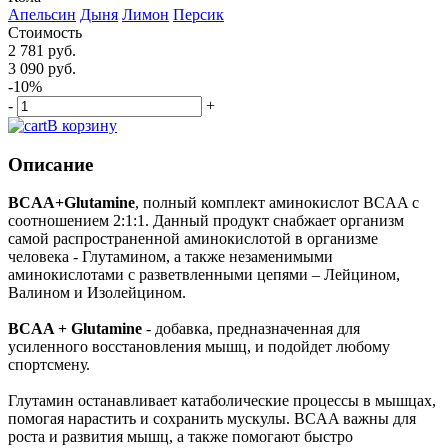
Апельсин
Дыня
Лимон
Персик
Стоимость
2 781 руб.
3 090 руб.
-10%
-
+
В корзину
Описание
BCAA+Glutamine
, полный комплект аминокислот BCAA с
соотношением 2:1:1. Данный продукт снабжает организм
самой распространенной аминокислотой в организме
человека - Глутамином, а также незаменимыми
аминокислотами с разветвленными цепями – Лейцином,
Валином и Изолейцином.
BCAA + Glutamine
- добавка, предназначенная для
усиленного восстановления мышц, и подойдет любому
спортсмену.
Глутамин останавливает катаболические процессы в мышцах,
помогая нарастить и сохранить мускулы. BCAA важны для
роста и развития мышц, а также помогают быстро