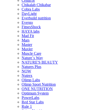
Cellucor
Chikalab Chikabar
Cobra Labs
DayLight
Everbuild nutrition
Evergo
FitnesShock
HAYA labs
Mad Fit
Mars
Master
Maxler
Muscle Care
Nature`s Way
NATURE'S BEAUTY
Natures Plus
NOW
Nutrex
Olimp Labs
Olimp Sport Nutrition
ONE NUTRITION
Optimum System
PowerLabs
Red Star Labs
Rule 1